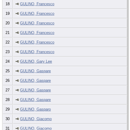
18
GULINO, Francesco
19
GULINO, Francesco
20
GULINO, Francesco
21
GULINO, Francesco
22
GULINO, Francesco
23
GULINO, Francesco
24
GULINO, Gary Lee
25
GULINO, Gaspare
26
GULINO, Gaspare
27
GULINO, Gaspare
28
GULINO, Gaspare
29
GULINO, Gasparo
30
GULINO, Giacomo
31
GULINO, Giacomo