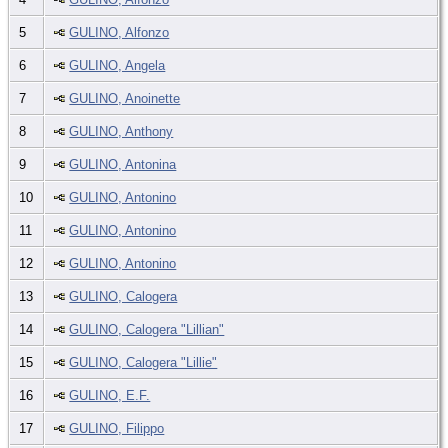
5
GULINO, Alfonzo
6
GULINO, Angela
7
GULINO, Anoinette
8
GULINO, Anthony
9
GULINO, Antonina
10
GULINO, Antonino
11
GULINO, Antonino
12
GULINO, Antonino
13
GULINO, Calogera
14
GULINO, Calogera "Lillian"
15
GULINO, Calogera "Lillie"
16
GULINO, E.F.
17
GULINO, Filippo