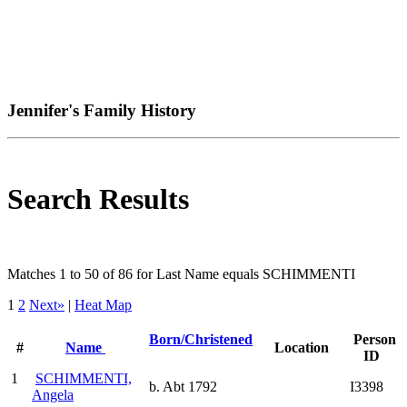
Jennifer's Family History
Search Results
Matches 1 to 50 of 86 for Last Name equals SCHIMMENTI
1
2
Next»
|
Heat Map
Born/Christened
Person
#
Name
Location
ID
1
SCHIMMENTI,
b. Abt 1792
I3398
Angela