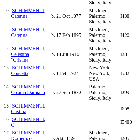
Sicily, Italy
10
SCHIMMENTI,
Misilmeri,
Caterina
b. 21 Oct 1877
Palermo,
I438
Sicily, Italy
11
SCHIMMENTI,
Misilmeri,
Caterina
b. 17 Feb 1895
Palermo,
I420
Sicily, Italy
12
SCHIMMENTI,
Misilmeri,
Celestina
b. 14 Jul 1910
Palermo,
I281
"Cristina"
Sicily, Italy
13
SCHIMMENTI,
New York,
Concetta
b. 1 Feb 1924
New York,
I532
USA
14
SCHIMMENTI,
Palermo,
Cosima Damiana
b. 27 Sep 1882
Palermo,
I299
Sicily, Italy
15
SCHIMMENTI,
I658
Cristina
16
SCHIMMENTI,
I5488
C.
17
SCHIMMENTI,
Misilmeri,
Domenico
b. Abt 1859
Palermo,
I205