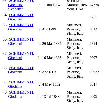
33
SCHIMMENTI,
Rochester,
Giovanna
b. 11 Jun 1924
Monroe, New
I4276
"Jeanette"
York, USA
34
SCHIMMENTI,
I751
Giovanni
35
SCHIMMENTI,
Misilmeri,
Giovanni
b. Abt 1799
Palermo,
I632
Sicily, Italy
36
SCHIMMENTI,
Misilmeri,
Giovanni
b. 26 Mar 1834
Palermo,
I754
Sicily, Italy
37
SCHIMMENTI,
Misilmeri,
Giovanni
b. 16 Mar 1836
Palermo,
I907
Sicily, Italy
38
SCHIMMENTI,
Misilmeri,
Giovanni
b. Abt 1863
Palermo,
I5972
Sicily, Italy
39
SCHIMMENTI,
b. 4 May 1832
I647
Girolama
40
SCHIMMENTI,
Misilmeri,
Girolama
b. 13 Jul 1838
Palermo,
I905
Sicily, Italy