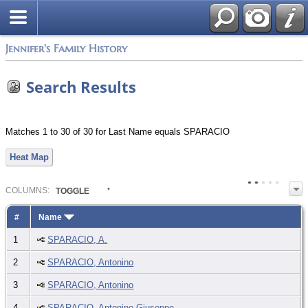
Jennifer's Family History
Search Results
Matches 1 to 30 of 30 for Last Name equals SPARACIO
Heat Map
COL
UMN
S:
TOGGLE
#
Name
1
SPARACIO, A.
2
SPARACIO, Antonino
3
SPARACIO, Antonino
4
SPARACIO, Antonino Giuseppe