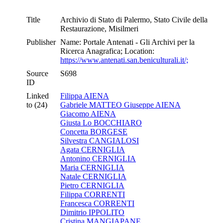
Title
Archivio di Stato di Palermo, Stato Civile della
Restaurazione, Misilmeri
Publisher
Name: Portale Antenati - Gli Archivi per la
Ricerca Anagrafica; Location:
https://www.antenati.san.beniculturali.it/;
Source
S698
ID
Linked
Filippa AIENA
to (24)
Gabriele MATTEO Giuseppe AIENA
Giacomo AIENA
Giusta Lo BOCCHIARO
Concetta BORGESE
Silvestra CANGIALOSI
Agata CERNIGLIA
Antonino CERNIGLIA
Maria CERNIGLIA
Natale CERNIGLIA
Pietro CERNIGLIA
Filippa CORRENTI
Francesca CORRENTI
Dimitrio IPPOLITO
Cristina MANGIAPANE